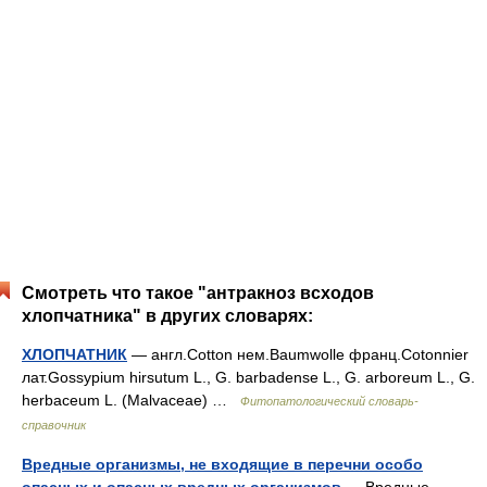
Смотреть что такое "антракноз всходов
хлопчатника" в других словарях:
ХЛОПЧАТНИК
— англ.Cotton нем.Baumwolle франц.Cotonnier
лат.Gossypium hirsutum L., G. barbadense L., G. arboreum L., G.
herbaceum L. (Malvaceae) …
Фитопатологический словарь-
справочник
Вредные организмы, не входящие в перечни особо